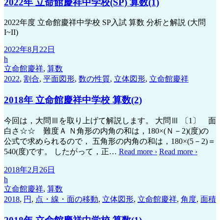
2022年 立命館慶祥中学校(SP) 算数(1)
2022年度 立命館慶祥中学校 SP入試 算数 分析と解説 (大問
I~II)
2022年8月22日
h
立命館慶祥
,
算数
2022
,
割合
,
平面図形
,
数の性質
,
立体図形
,
立命館慶祥
2018年 立命館慶祥中学校 算数(2)
今回は，大問Ⅲを取り上げて解説します。 大問Ⅲ 〔1〕 面
白さ☆☆ 難度Ａ Ｎ角形の内角の和は，180×(Ｎ－2)(度)の
公式で求められるので， 五角形の内角の和は，180×(5－2)＝
540(度)です。 したがって，正
…
Read more ›
Read more ›
2018年2月26日
h
立命館慶祥
,
算数
2018
,
円
,
点・線・面の移動
,
立体図形
,
立命館慶祥
,
角度
,
面積