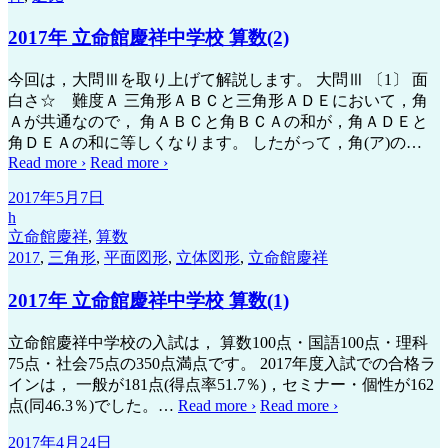
2017年 立命館慶祥中学校 算数(2)
今回は，大問Ⅲを取り上げて解説します。 大問Ⅲ 〔1〕 面
白さ☆ 難度Ａ 三角形ＡＢＣと三角形ＡＤＥにおいて，角
Ａが共通なので， 角ＡＢＣと角ＢＣＡの和が，角ＡＤＥと
角ＤＥＡの和に等しくなります。 したがって，角(ア)の
…
Read more ›
Read more ›
2017年5月7日
h
立命館慶祥
,
算数
2017
,
三角形
,
平面図形
,
立体図形
,
立命館慶祥
2017年 立命館慶祥中学校 算数(1)
立命館慶祥中学校の入試は， 算数100点・国語100点・理科
75点・社会75点の350点満点です。 2017年度入試での合格ラ
インは， 一般が181点(得点率51.7％)，セミナー・個性が162
点(同46.3％)でした。
…
Read more ›
Read more ›
2017年4月24日