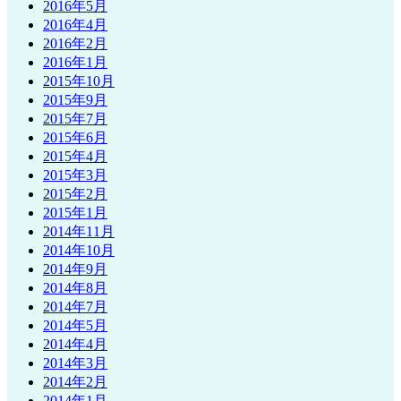
2016年5月
2016年4月
2016年2月
2016年1月
2015年10月
2015年9月
2015年7月
2015年6月
2015年4月
2015年3月
2015年2月
2015年1月
2014年11月
2014年10月
2014年9月
2014年8月
2014年7月
2014年5月
2014年4月
2014年3月
2014年2月
2014年1月