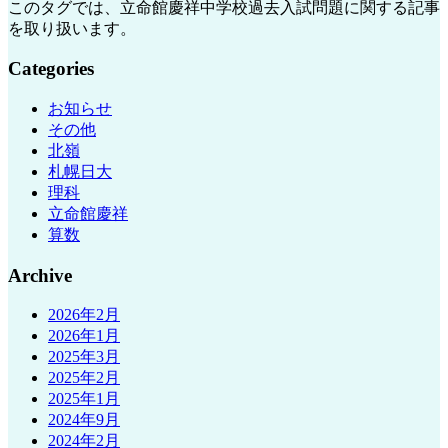
このタグでは、立命館慶祥中学校過去入試問題に関する記事
を取り扱います。
Categories
お知らせ
その他
北嶺
札幌日大
理科
立命館慶祥
算数
Archive
2026年2月
2026年1月
2025年3月
2025年2月
2025年1月
2024年9月
2024年2月