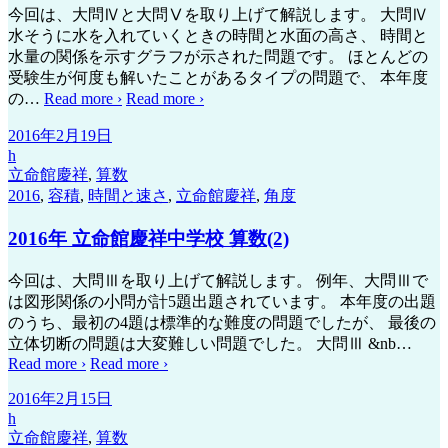
今回は、大問Ⅳと大問Ⅴを取り上げて解説します。 大問Ⅳ
水そうに水を入れていくときの時間と水面の高さ、 時間と
水量の関係を示すグラフが示された問題です。 ほとんどの
受験生が何度も解いたことがあるタイプの問題で、 本年度
の
…
Read more ›
Read more ›
2016年2月19日
h
立命館慶祥
,
算数
2016
,
容積
,
時間と速さ
,
立命館慶祥
,
角度
2016年 立命館慶祥中学校 算数(2)
今回は、大問Ⅲを取り上げて解説します。 例年、大問Ⅲで
は図形関係の小問が計5題出題されています。 本年度の出題
のうち、最初の4題は標準的な難度の問題でしたが、 最後の
立体切断の問題は大変難しい問題でした。 大問Ⅲ &nb
…
Read more ›
Read more ›
2016年2月15日
h
立命館慶祥
,
算数