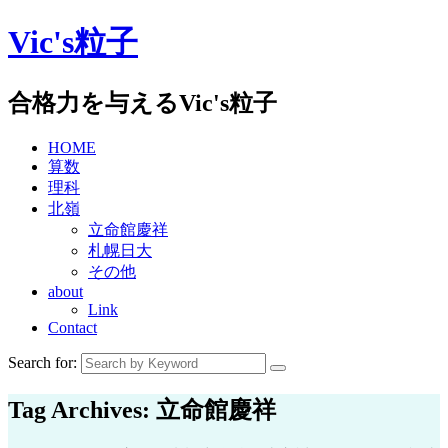
Skip
Vic's粒子
to
content
合格力を与えるVic's粒子
HOME
算数
理科
北嶺
立命館慶祥
札幌日大
その他
about
Link
Contact
Search for:
Tag Archives:
立命館慶祥