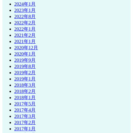
2024年1月
2023年1月
2022年8月
2022年2月
2022年1月
2021年2月
2021年1月
2020年12月
2020年1月
2019年9月
2019年8月
2019年2月
2019年1月
2018年3月
2018年2月
2018年1月
2017年5月
2017年4月
2017年3月
2017年2月
2017年1月