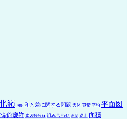
北嶺
平面図
和と差に関する問題
天体
容積
平均
周期
面積
立命館慶祥
組み合わせ
素因数分解
角度
逆比