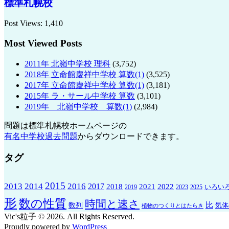
標準札幌校
Post Views:
1,410
Most Viewed Posts
2011年 北嶺中学校 理科
(3,752)
2018年 立命館慶祥中学校 算数(1)
(3,525)
2017年 立命館慶祥中学校 算数(1)
(3,181)
2015年 ラ・サール中学校 算数
(3,101)
2019年 北嶺中学校 算数(1)
(2,984)
問題は標準札幌校ホームページの
有名中学校過去問題
からダウンロードできます。
タグ
2015
2013
2014
2016
2017
2021
2022
2018
いろい
2019
2023
2025
形
数の性質
時間と速さ
比
数列
気体
植物のつくりとはたらき
Vic's粒子 © 2026. All Rights Reserved.
Proudly powered by
WordPress