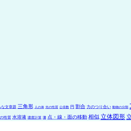
三角形
割合
ろな文章題
円
力のつり合い
人の体
光の性質
公倍数
動物の分類
立体図形
相似
点・線・面の移動
水溶液
の性質
濃度計算
灘