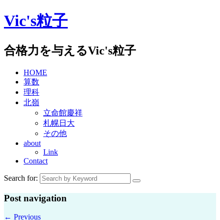
Skip
Vic's粒子
to
content
合格力を与えるVic's粒子
HOME
算数
理科
北嶺
立命館慶祥
札幌日大
その他
about
Link
Contact
Search for:
Post navigation
←
Previous