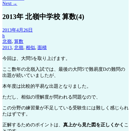
Next
→
2013年 北嶺中学校 算数(4)
2013年4月26日
h
北嶺
,
算数
2013
,
北嶺
,
相似
,
面積
今回は、大問5を取り上げます。
ここ数年の北嶺入試では、最後の大問5で難易度Dの難問の
出題が続いていましたが、
本年度は比較的平易な出題となりました。
ただし、相似の理解度が問われる問題なので、
この分野の練習量が不足している受験生には難しく感じられ
たはずです。
正解するためのポイントは、
真上から見た図を正しくかく
こ
とです。