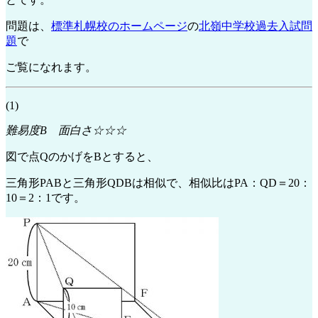
問題は、
標準札幌校のホームページ
の
北嶺中学校過去入試問
題
で
ご覧になれます。
(1)
難易度B 面白さ☆☆☆
図で点QのかげをBとすると、
三角形PABと三角形QDBは相似で、相似比はPA：QD＝20：
10＝2：1です。