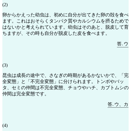
(2)
卵からかえった幼虫は、初めに自分が出てきた卵の殻を食べ
ます。これはおそらくタンパク質やカルシウムを摂るためで
はないかと考えられています。幼虫はそのあと、脱皮して育
ちますが、その時も自分が脱皮した皮を食べます。
答
.
ウ
―
答
ウ
(3)
昆虫は成長の途中で、さなぎの時期があるかないかで、「完
全変態」と「不完全変態」に分けられます。トンボやバッ
タ、セミの仲間は不完全変態、チョウやハチ、カブトムシの
仲間は完全変態です。
答
.
ウ
、
カ
―
答
ウ
、
カ
(4)