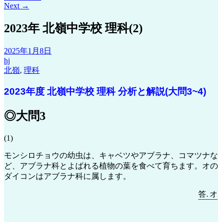
Next
→
2023年 北嶺中学校 理科(2)
2025年1月8日
hj
北嶺
,
理科
2023年度 北嶺中学校 理科 分析と解説(大問3~4)
◎大問3
(1)
モンシロチョウの幼虫は、キャベツやアブラナ、コマツナな
ど、アブラナ科とよばれる植物の葉を食べて育ちます。オの
ダイコンはアブラナ科に属します。
答
.
オ
―
答
オ