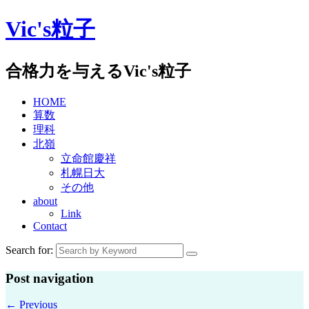
Skip
Vic's粒子
to
content
合格力を与えるVic's粒子
HOME
算数
理科
北嶺
立命館慶祥
札幌日大
その他
about
Link
Contact
Search for:
Post navigation
←
Previous