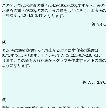
この問いでは水溶液の重さは4.5+195.5=200gですから、表の
水溶液の重さが200gの方の上昇温度をもとに考え、水溶液の
上昇温度は1.2×4.5=5.4℃となります。
答
.
5.4
℃
答
℃
(4)
表2から塩酸の濃度が0.45%上がるごとに水溶液の温度は
0.7℃ずつ上がります。したがってＡには2.1+0.7=2.8がはい
ります。この値を入れた表からグラフを作成すると下の図の
ようになります。
2.8
答
.
℃
A
…
―
答
℃
(5)