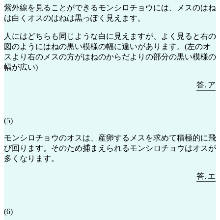
紫外線を見ることができるモンシロチョウには、メスのはね
は白くオスのはねは黒っぽく見えます。
人にはどちらも同じような白に見えますが、よく見ると右の
図のようにはねの黒い模様の幅に違いがあります。(左のオ
スより右のメスの方がはねのからだよりの部分の黒い模様の
幅が広い)
答
.
ア
―
答
ア
(5)
モンシロチョウのオスは、産卵するメスを求めて積極的に飛
び回ります。そのため捕まえられるモンシロチョウはオスが
多くなります。
答
.
エ
―
答
エ
(6)