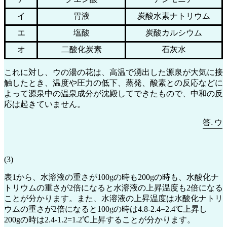
イ
胃液
炭酸水素ナトリウム
エ
塩酸
炭酸カルシウム
オ
二酸化炭素
石灰水
これに対し、ウの湯の花は、高温で湧出した源泉が大気に接
触したとき、温度や圧力の低下、蒸発、酸素との反応などに
よって源泉中の温泉成分が沈殿してできたもので、中和の反
応は起きていません。
答
.
ウ
―
答
ウ
(3)
表1から、水溶液の重さが100gの時も200gの時も、水酸化ナ
トリウムの重さが2倍になると水溶液の上昇温度も2倍になる
ことが分かります。また、水溶液の上昇温度は水酸化ナトリ
ウムの重さが2倍になると100gの時は4.8-2.4=2.4℃上昇し
200gの時は2.4-1.2=1.2℃上昇することが分かります。