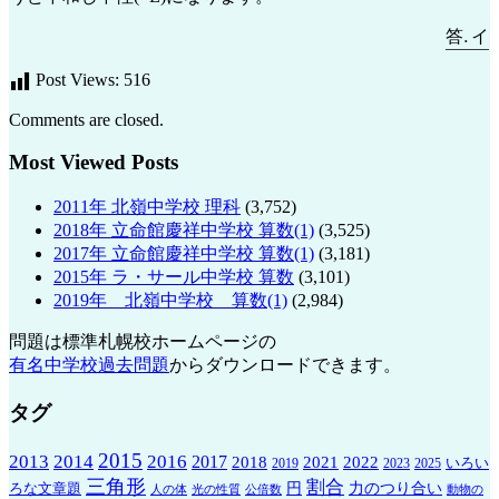
答
.
イ
―
答
イ
Post Views:
516
Comments are closed.
Most Viewed Posts
2011年 北嶺中学校 理科
(3,752)
2018年 立命館慶祥中学校 算数(1)
(3,525)
2017年 立命館慶祥中学校 算数(1)
(3,181)
2015年 ラ・サール中学校 算数
(3,101)
2019年 北嶺中学校 算数(1)
(2,984)
問題は標準札幌校ホームページの
有名中学校過去問題
からダウンロードできます。
タグ
2015
2013
2014
2016
2017
2021
2022
2018
いろい
2019
2023
2025
三角形
割合
ろな文章題
円
力のつり合い
人の体
光の性質
公倍数
動物の