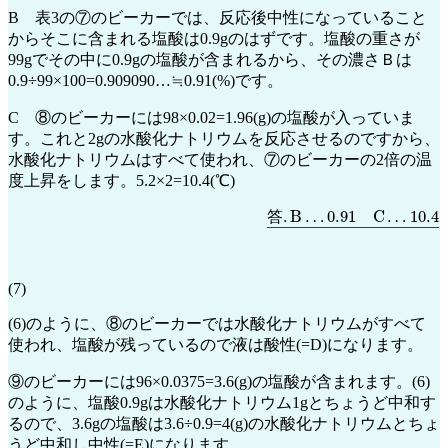
B 表3の⑦のビーカーでは、反応後中性になっていること
からそこに含まれる塩酸は0.9gのはずです。塩酸の重さが
99gでその中に0.9gの塩酸が含まれるから、その濃さＢは
0.9÷99×100=0.909090…≒0.91(%)です。
C ⑧のビーカーには98×0.02=1.96(g)の塩酸が入っていま
す。これと2gの水酸化ナトリウムを反応させるのですから、
水酸化ナトリウムはすべて使われ、⑦のビーカーの2倍の温
度上昇をします。5.2×2=10.4(℃)
答
.
B
…
0.91
C
…
10.4
―
答
(7)
(6)のように、⑧のビーカーでは水酸化ナトリウムがすべて
使われ、塩酸が残っているので液は酸性(=D)になります。
⑨のビーカーには96×0.0375=3.6(g)の塩酸が含まれます。(6)
のように、塩酸0.9gは水酸化ナトリウム1gとちょうど中和す
るので、3.6gの塩酸は3.6÷0.9=4(g)の水酸化ナトリウムとちょ
うど中和し中性(=E)になります。