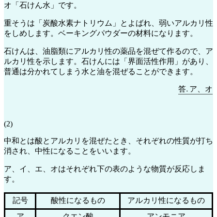
オ「石けん水」です。
重そうは「炭酸水素ナトリウム」とよばれ、弱いアルカリ性
をしめします。ベーキングパウダーの材料になります。
石けんは、油脂類にアルカリ性の薬品を混ぜて作るので、ア
ルカリ性を示します。石けんには「界面活性作用」があり、
普通は分かれてしまう水と油を混ぜることができます。
答
.
ア
、
オ
―
答
ア
、
オ
(2)
中和とは酸とアルカリを混ぜたとき、それぞれの性質が打ち
消され、中性になることをいいます。
ア、イ、エ、オはそれぞれ下の表のような物質が反応しま
す。
記号
酸性になるもの
アルカリ性になるもの
ア
クエン酸
アンモニア