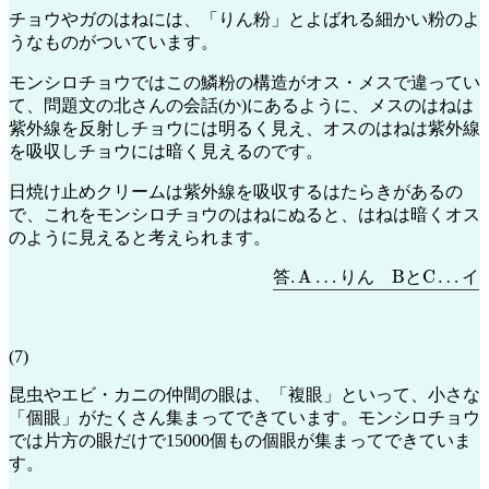
チョウやガのはねには、「りん粉」とよばれる細かい粉のよ
うなものがついています。
モンシロチョウではこの鱗粉の構造がオス・メスで違ってい
て、問題文の北さんの会話(か)にあるように、メスのはねは
紫外線を反射しチョウには明るく見え、オスのはねは紫外線
を吸収しチョウには暗く見えるのです。
日焼け止めクリームは紫外線を吸収するはたらきがあるの
で、これをモンシロチョウのはねにぬると、はねは暗くオス
のように見えると考えられます。
答
.
A
…
り
ん
B
と
C
…
イ
―
答
り
ん
と
イ
(7)
昆虫やエビ・カニの仲間の眼は、「複眼」といって、小さな
「個眼」がたくさん集まってできています。モンシロチョウ
では片方の眼だけで15000個もの個眼が集まってできていま
す。