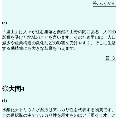
答
.
ふ
く
ん
が
―
答
ふ
く
が
ん
(8)
「里山」は人々が住む集落と自然の山野の間にある、人間の
影響を受けた地域のことを言います。そのため里山は、人口
減少や産業構造の変化などの影響を受けやすく、そこに生活
する動植物にも大きな影響を与えます。
答
.
ウ
―
答
ウ
◎大問4
(1)
水酸化ナトリウム水溶液はアルカリ性を代表する物質です。
この選択肢の中でアルカリ性を示すものはア「重そう水」と