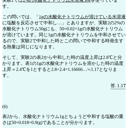
実験2では
2%の水酸化ナトリウム水溶液50g
を使っていま
す。
この問いでは、「
1gの水酸化ナトリウムが溶けている水溶液
に塩酸を反応させて中和し…」とありますが、実験2の2%の
水酸化ナトリウム50gにも、50×0.02=1gの水酸化ナトリウム
が溶けています。同じ1gの水酸化ナトリウムを中和させてい
るので、実験2で中和した時とこの問いで中和する時発生す
る熱量は同じになります。
そして、実験2の表2から中和した時の温度上昇は2.8℃と分
かります。表1の1gの水酸化ナトリウムを溶かした時の温度
上昇＝2.4℃を1とすると2.8÷2.4=1.16666…≒1.17となりま
す。
答
.
1.17
答
(6)
表2から、水酸化ナトリウム1gとちょうど中和する塩酸の重
さは50×0.018=0.9(g)であることが分かります。