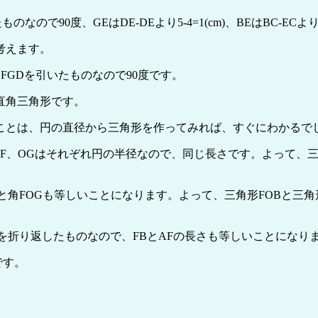
90度、GEはDE-DEより5-4=1(cm)、BEはBC-ECより4-
考えます。
角FGDを引いたものなので90度です。
つ直角三角形です。
ことは、円の直径から三角形を作ってみれば、すぐにわかるで
、OGはそれぞれ円の半径なので、同じ長さです。よって、三角形OB
角FOGも等しいことになります。よって、三角形FOBと三角形F
Fを折り返したものなので、FBとAFの長さも等しいことになり
です。