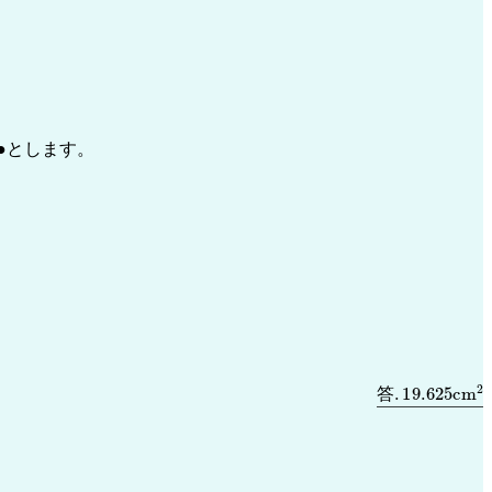
●とします。
答
.
19.625
c
m
2
答