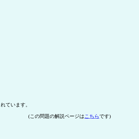
されています。
(この問題の解説ページは
こちら
です)