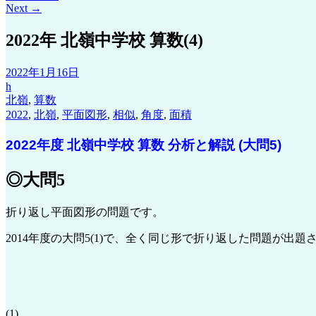
Next
→
2022年 北嶺中学校 算数(4)
2022年1月16日
h
北嶺
,
算数
2022
,
北嶺
,
平面図形
,
相似
,
角度
,
面積
2022年度 北嶺中学校 算数 分析と解説 (大問5)
◎大問5
折り返し平面図形の問題です。
2014年度の大問5(1)で、全く同じ形で折り返した問題が出題
(1)