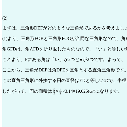
(2)
まずは、三角形DEFがどのような三角形であるかを考えまし
(1)より、三角形FOBと三角形FOGが合同な三角形なので、
角GFDは、角AFDを折り返したものなので、「い」と等し
これより、Fにある角は「い」が2つと●が2つです。よって、
ここから、三角形DEFは角DFEを直角とする直角三角形です
この直角三角形に外接する円の直径はEDと等しいので、半径は
5
2
5
2
したがって、円の面積は
×
×3.14=19.625(㎠)になります。