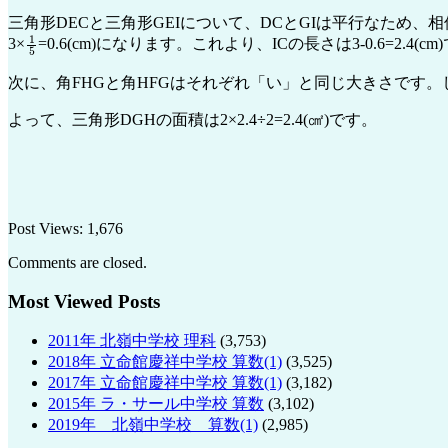
三角形DECと三角形GEIについて、DCとGIは平行なため、相似
1
5
3×
=0.6(cm)になります。これより、ICの長さは3-0.6=2.4(cm
次に、角FHGと角HFGはそれぞれ「い」と同じ大きさです。し
よって、三角形DGHの面積は2×2.4÷2=2.4(㎠)です。
Post Views:
1,676
Comments are closed.
Most Viewed Posts
2011年 北嶺中学校 理科
(3,753)
2018年 立命館慶祥中学校 算数(1)
(3,525)
2017年 立命館慶祥中学校 算数(1)
(3,182)
2015年 ラ・サール中学校 算数
(3,102)
2019年 北嶺中学校 算数(1)
(2,985)