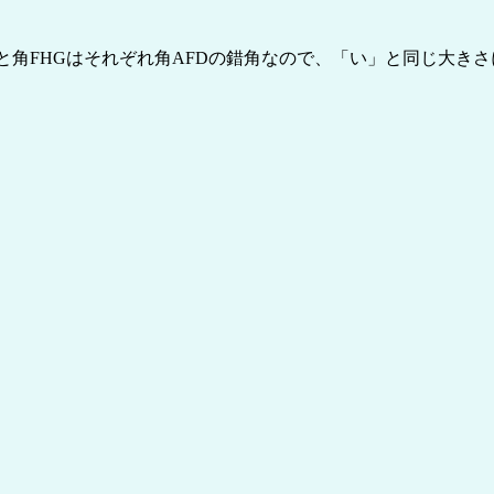
Cと角FHGはそれぞれ角AFDの錯角なので、「い」と同じ大き