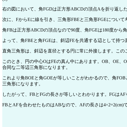
右の図において、角FGDは正方形ABCDの頂点Aを折り返したものなので
次に、FからEに線を引き、三角形FBEと三角形FGEについて
角FBは正方形ABCDの頂点なので90度、角FGEは180度から
よって、角FBEと角FGEは、斜辺FEを共通する辺として持
直角三角形は、斜辺を直径とする円に常に外接します。この
このとき、円の中心OはFEの真ん中にあります。OB、OE、OF
合同な二等辺三角形になります。
これより角BOEと角GOEが等しいことがわかるので、角FOBと
三角形になります。
したがって、FBとFGの長さが等しいとわかります。FGはA
FBとAFを合わせたものはABなので、AFの長さは4÷2=2(cm)