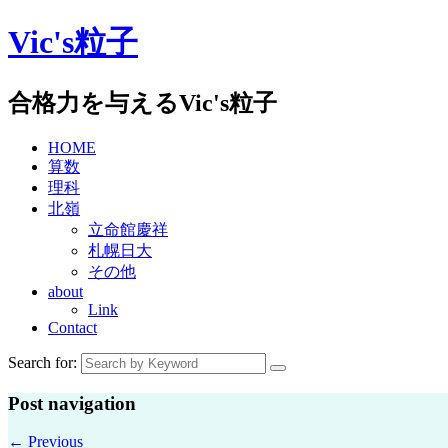
Skip
Vic's粒子
to
content
合格力を与えるVic's粒子
HOME
算数
理科
北嶺
立命館慶祥
札幌日大
その他
about
Link
Contact
Search for:
Post navigation
←
Previous