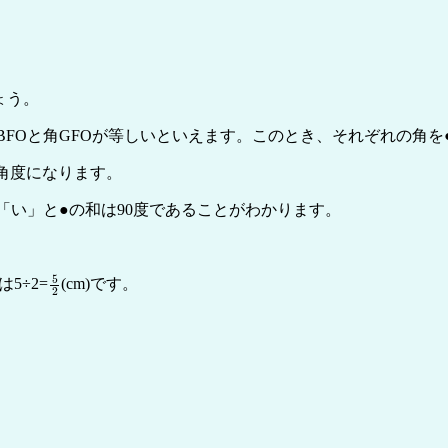
ょう。
角BFOと角GFOが等しいといえます。このとき、それぞれの角を
い角度になります。
「い」と●の和は90度であることがわかります。
。
5
2
5÷2=
(cm)です。