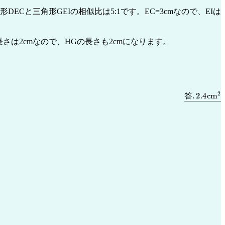
ECと三角形GEIの相似比は5:1です。EC=3cmなので、EIは
さは2cmなので、HGの長さも2cmになります。
答
.
2.4
c
m
2
答