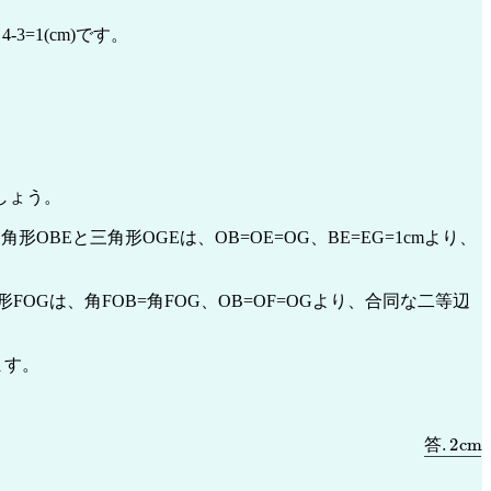
3=1(cm)です。
しょう。
Eと三角形OGEは、OB=OE=OG、BE=EG=1cmより、
OGは、角FOB=角FOG、OB=OF=OGより、合同な二等辺
ます。
答
.
2
c
m
答