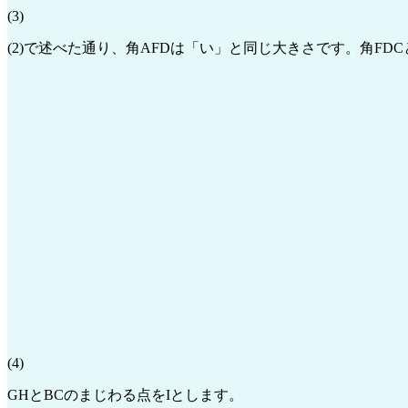
(3)
(2)で述べた通り、角AFDは「い」と同じ大きさです。角FD
(4)
GHとBCのまじわる点をIとします。