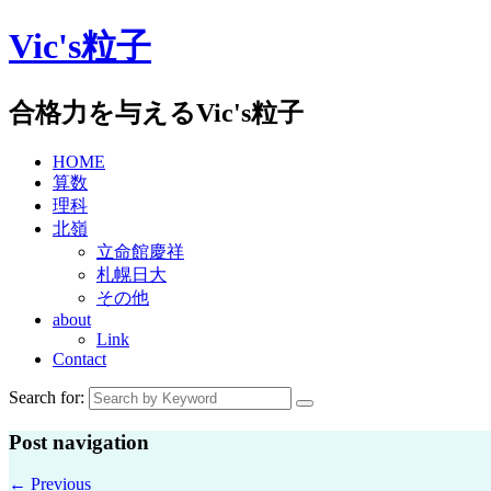
Skip
Vic's粒子
to
content
合格力を与えるVic's粒子
HOME
算数
理科
北嶺
立命館慶祥
札幌日大
その他
about
Link
Contact
Search for:
Post navigation
←
Previous