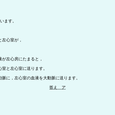
ています。
と左心室が，
液が左心房にたまると，
心室と左心室に送ります。
動脈に，左心室の血液を大動脈に送ります。
答え ア