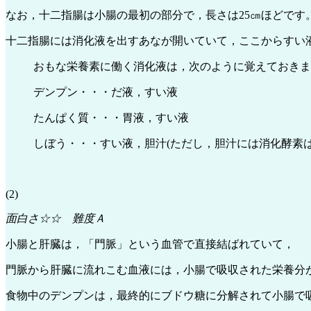
なお，十二指腸は小腸の最初の部分で，長さは25㎝ほどです
十二指腸には消化液を出すあなが開いていて，ここからすい
おもな栄養素に働く消化液は，次のように覚えておきま
デンプン・・・だ液，すい液
たんぱく質・・・胃液，すい液
しぼう・・・すい液，胆汁(ただし，胆汁には消化酵素は
(2)
面白さ☆☆ 難度Ａ
小腸と肝臓は，「門脈」という血管で直接結ばれていて，
門脈から肝臓に流れこむ血液には，小腸で吸収された栄養分
食物中のデンプンは，最終的にブドウ糖に分解されて小腸で