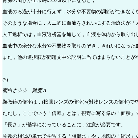
腎臓の働きが正常時の10％以下になると，
血液のろ過が十分に行えず，水分や不要物の調節ができなく
そのような場合に，人工的に血液をきれいにする治療法が「
人工透析では，血液透析器を通して，血液を体内から取り出
血液中の余分な水分や不要物を取りのぞき，きれいになった
また，他の選択肢が問題文中の説明に当てはまらないことが
(5)
面白さ☆☆ 難度Ａ
顕微鏡の倍率は，(接眼レンズの倍率)×(対物レンズの倍率)
ただし，ここでいう「倍率」とは，視野に写る像の「面積」
「長さ」が基準になっていることに，注意が必要です。
算数の相似の単元で学習する「相似比」や，地図の「縮尺」