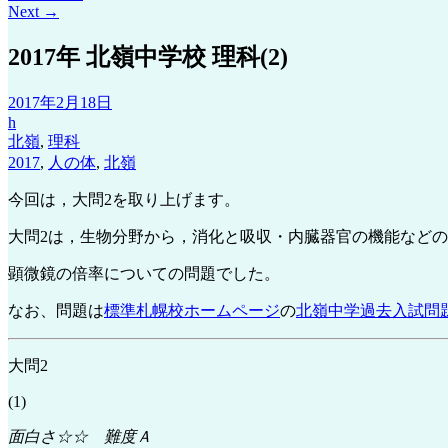
Next
→
2017年 北嶺中学校 理科(2)
2017年2月18日
h
北嶺
,
理科
2017
,
人の体
,
北嶺
今回は，大問2を取り上げます。
大問2は，生物分野から，消化と吸収・内臓器官の機能など
顕微鏡の倍率についての問題でした。
なお、問題は
標準札幌校ホームページ
の
北嶺中学過去入試問
大問2
(1)
面白さ☆☆ 難度Ａ