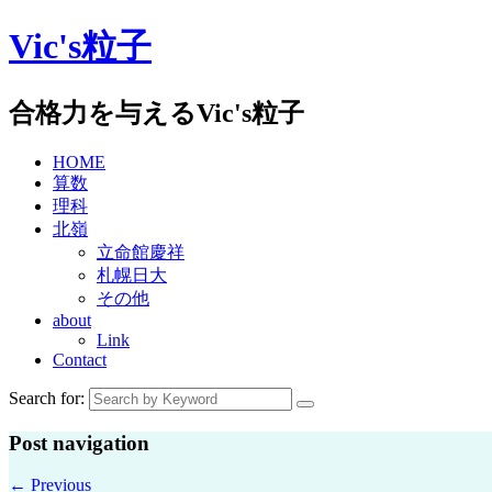
Skip
Vic's粒子
to
content
合格力を与えるVic's粒子
HOME
算数
理科
北嶺
立命館慶祥
札幌日大
その他
about
Link
Contact
Search for:
Post navigation
←
Previous