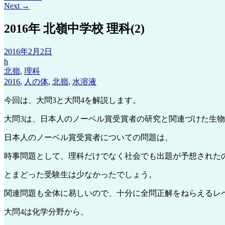
Next
→
2016年 北嶺中学校 理科(2)
2016年2月2日
h
北嶺
,
理科
2016
,
人の体
,
北嶺
,
水溶液
今回は、大問3と大問4を解説します。
大問3は、日本人のノーベル賞受賞者の研究と関連づけた生
日本人のノーベル賞受賞者についての問題は、
時事問題として、理科だけでなく社会でも出題が予想された
とまどった受験生は少なかったでしょう。
関連問題も全体に易しいので、十分に全問正解をねらえるレ
大問4は化学分野から、