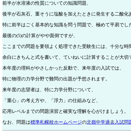
前半が水溶液の性質についての知識問題、
後半が石灰石、重そうに塩酸を加えたときに発生する二酸化
特に前半はごく基本的な知識を問う問題で、極めて平易でし
最後の(5)の計算がやや面倒ですが、
ここまでの問題を要領よく処理できた受験生には、十分な時
余白にきちんと式を書いて、ていねいに計算することが大切
本年度の理科がやさしかった反動で、来年度の入試では、
特に物理の力学分野で難問の出題が予想されます。
来年度の志望者は、特に力学分野について、
「重心」の考え方や、「浮力」の仕組みなど、
応用レベルまでの問題演習と確実な理解を心がけましょう。
なお、問題は
標準札幌校ホームページ
の
北嶺中学過去入試問