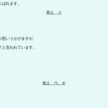
よばれます。
答え イ
が思いうかびますが、
すと言われています。
答え ウ、オ