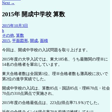
Next
→
2015年 開成中学校 算数
2015年10月3日
h
その他
,
算数
2015
,
平面図形
,
開成
,
面積
今回は、開成中学校の入試問題を取り上げます。
2015年度の大学入試では、東大185名、うち最難関の理Ⅲに
14名の合格者を輩出しています。
東大合格者数は全国第1位、理Ⅲ合格者数も灘高校に次いで
第2位の進学実績でした。
開成中学校の入試は、算数85点・国語85点・理科70点・社会
70点の310点満点で実施され、
2015年度の合格最低点は、223点(得点率71.9％)でした。
近年の合格ラインは得点率70％前後で推移しており、