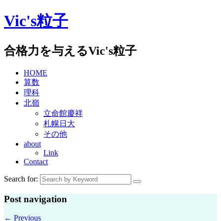
Skip
Vic's粒子
to
content
合格力を与えるVic's粒子
HOME
算数
理科
北嶺
立命館慶祥
札幌日大
その他
about
Link
Contact
Search for:
Post navigation
←
Previous