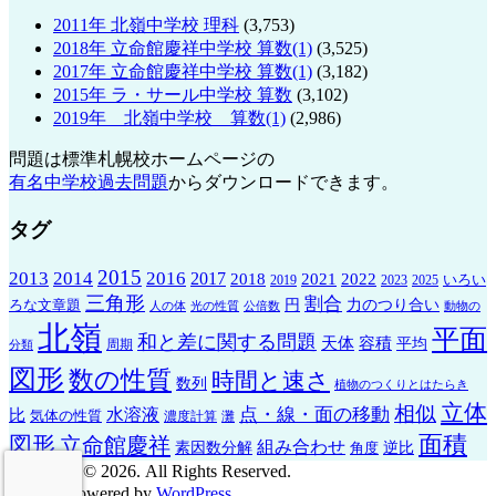
2011年 北嶺中学校 理科
(3,753)
2018年 立命館慶祥中学校 算数(1)
(3,525)
2017年 立命館慶祥中学校 算数(1)
(3,182)
2015年 ラ・サール中学校 算数
(3,102)
2019年 北嶺中学校 算数(1)
(2,986)
問題は標準札幌校ホームページの
有名中学校過去問題
からダウンロードできます。
タグ
2015
2013
2014
2016
2017
2021
2022
2018
いろい
2019
2023
2025
三角形
割合
ろな文章題
円
力のつり合い
人の体
光の性質
公倍数
動物の
北嶺
平面
和と差に関する問題
天体
容積
平均
周期
分類
図形
数の性質
時間と速さ
数列
植物のつくりとはたらき
立体
相似
点・線・面の移動
比
水溶液
気体の性質
濃度計算
灘
面積
図形
立命館慶祥
組み合わせ
素因数分解
角度
逆比
Vic's粒子 © 2026. All Rights Reserved.
Proudly powered by
WordPress