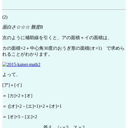
(2)
面白さ☆☆☆ 難度B
次のように補助線を引くと、アの面積＋イの面積は、
カの面積×2＋中心角30度のおうぎ形の面積(オ×1) で求めら
れることがわかります。
よって、
[ア]＋[イ]
＝ [カ]×2＋[オ]
＝ ([オ]×2－[エ]×1)×2＋[オ]×1
＝ [オ]×5－[エ]×2
答え シ＝5、ス＝2