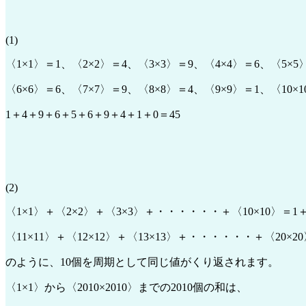
(1)
〈1×1〉＝1、〈2×2〉＝4、〈3×3〉＝9、〈4×4〉＝6、〈5×5
〈6×6〉＝6、〈7×7〉＝9、〈8×8〉＝4、〈9×9〉＝1、〈10×
1＋4＋9＋6＋5＋6＋9＋4＋1＋0＝45
(2)
〈1×1〉＋〈2×2〉＋〈3×3〉＋・・・・・・＋〈10×10〉＝1
〈11×11〉＋〈12×12〉＋〈13×13〉＋・・・・・・＋〈20×
のように、10個を周期として同じ値がくり返されます。
〈1×1〉から〈2010×2010〉までの2010個の和は、