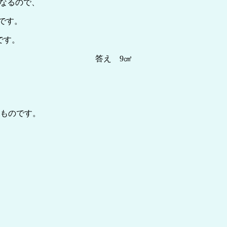
になるので、
です。
)です。
答え 9㎤
たものです。