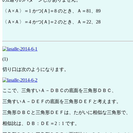
〈Ａ×Ａ〉＝1 かつ[Ａ]＝8 のとき、Ａ＝81、89
〈Ａ×Ａ〉＝4 かつ[Ａ]＝2 のとき、Ａ＝22、28
(1)
切り口は次のようになります。
ここで、三角すいＡ－ＤＢＣの底面を三角形ＤＢＣ、
三角すいＡ－ＤＥＦの底面を三角形ＤＥＦと考えます。
三角形ＤＢＣと三角形ＤＥＦは、たがいに相似な三角形で、
相似比は、ＤＢ：ＤＥ＝2：1 です。