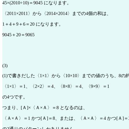
45×(2010÷10)＝9045 になります。
〈2011×2011〉から〈2014×2014〉までの4個の和は、
1＋4＋9＋6＝20 になります。
9045＋20＝9065
(3)
(1)で書きだした〈1×1〉から〈10×10〉までの値のうち、8
〈1×1〉＝1、〈2×2〉＝4、〈8×8〉＝4、〈9×9〉＝1
の4つです。
つまり、[Ａ]×〈Ａ×Ａ〉＝8 となるのは、
〈Ａ×Ａ〉＝1 かつ[Ａ]＝8、または、〈Ａ×Ａ〉＝4 かつ[Ａ]＝
の2通りのパターンしかありません。