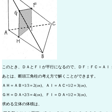
このとき、ＤＡとＦＩが平行になるので、ＤＦ：ＦＣ＝ＡＩ：
あとは、断頭三角柱の考え方で解くことができます。
ＡＨ＝ＡＢ×1/3＝2(㎝)、ＡＩ＝ＡＣ×1/2＝3(㎝)、
ＧＨ＝ＤＡ×2/3＝4(㎝)、ＦＩ＝ＤＡ×1/2＝3(㎝)、
求める立体の体積は、