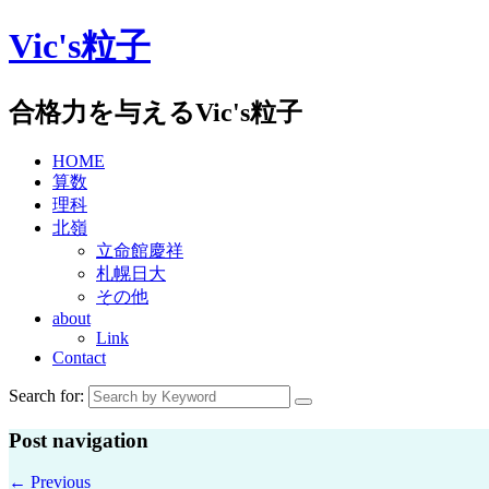
Skip
Vic's粒子
to
content
合格力を与えるVic's粒子
HOME
算数
理科
北嶺
立命館慶祥
札幌日大
その他
about
Link
Contact
Search for:
Post navigation
←
Previous