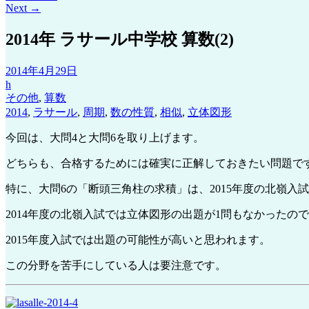
Next
→
2014年 ラサール中学校 算数(2)
2014年4月29日
h
その他
,
算数
2014
,
ラサール
,
周期
,
数の性質
,
相似
,
立体図形
今回は、大問4と大問6を取り上げます。
どちらも、合格するためには確実に正解しておきたい問題で
特に、大問6の「断頭三角柱の求積」は、2015年度の北嶺入
2014年度の北嶺入試では立体図形の出題が1問もなかったの
2015年度入試では出題の可能性が高いと思われます。
この分野を苦手にしている人は要注意です。