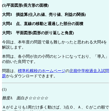
(5)平面図形(長方形の面積)
大問3 損益算(仕入れ値、売り値、利益の関係)
大問4 点、直線の移動と通過した部分の面積
大問5 平面図形(図形の折り返しと角度)
今回は、本年度の問題で最も難しかったと思われる大問4を
解説します。
本問は、各小問が次の小問のヒントになっており、「導入」
の効いた良問です。
問題は、
標準札幌校のホームページ
の
北嶺中学校過去入試問
題
からダウンロードできます。
(1)
難度A 面白さ☆☆☆☆☆
ＡがＣよりも1周だけ多く動けば、3点Ｏ、Ａ、Ｃがこの順で