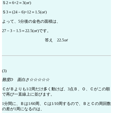
Ｓ2＝6÷2＝3(㎠)
Ｓ3＝(24－6)÷12＝1.5(㎠)
よって、5分後の金色の面積は、
27－3－1.5＝22.5(㎠)です。
答え 22.5㎠
(3)
難度D 面白さ☆☆☆☆☆
ＣがＢよりも1/2周だけ多く動けば、3点Ｂ、Ｏ、Ｃがこの順
で再び一直線上に並びます。
1分間に、Ｂは1/60周、Ｃは1/10周するので、ＢとＣの周回数
の差が1周になるのは、