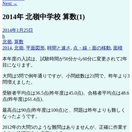
Next
→
2014年 北嶺中学校 算数(1)
2014年1月25日
h
北嶺
,
算数
2014
,
北嶺
,
平面図形
,
時間と速さ
,
点・線・面の移動
,
面積
本年度の入試は、試験時間が50分から60分に変更されて2年
目になります。
大問は5問で例年通りですが、小問総数は21問で、昨年より3
問増えました。
受験者平均点は36.5点(昨年度は45.0点)、合格者平均点は48.6
点(昨年度は61.4点)、
最高点は90点(昨年度は100点)と、問題は昨年よりも難しく
なったようです。
2012年の大問5のような難問はありませんが、正確に作業す