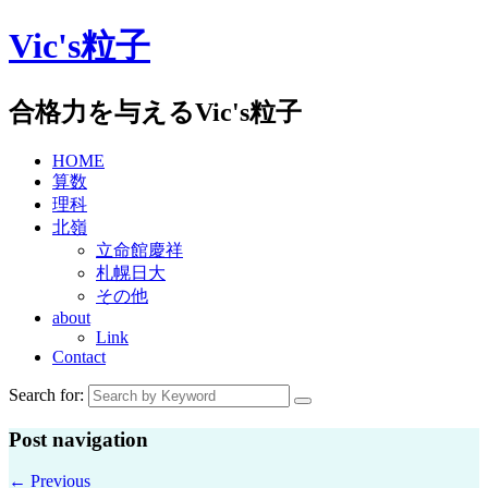
Skip
Vic's粒子
to
content
合格力を与えるVic's粒子
HOME
算数
理科
北嶺
立命館慶祥
札幌日大
その他
about
Link
Contact
Search for:
Post navigation
←
Previous