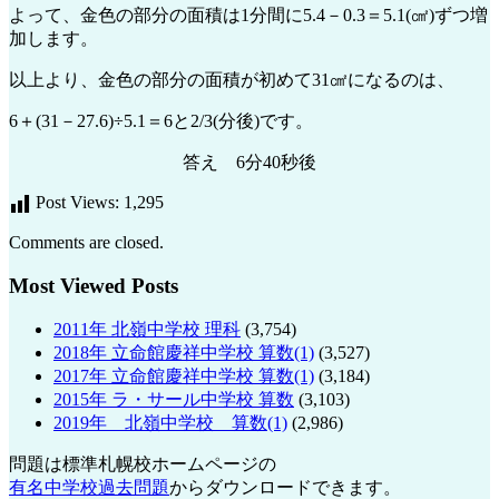
よって、金色の部分の面積は1分間に5.4－0.3＝5.1(㎠)ずつ増
加します。
以上より、金色の部分の面積が初めて31㎠になるのは、
6＋(31－27.6)÷5.1＝6と2/3(分後)です。
答え 6分40秒後
Post Views:
1,295
Comments are closed.
Most Viewed Posts
2011年 北嶺中学校 理科
(3,754)
2018年 立命館慶祥中学校 算数(1)
(3,527)
2017年 立命館慶祥中学校 算数(1)
(3,184)
2015年 ラ・サール中学校 算数
(3,103)
2019年 北嶺中学校 算数(1)
(2,986)
問題は標準札幌校ホームページの
有名中学校過去問題
からダウンロードできます。