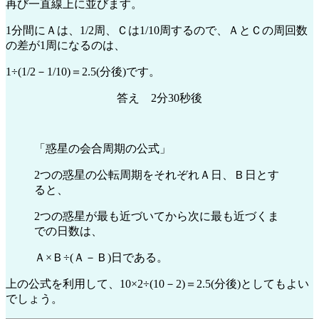
再び一直線上に並びます。
1分間にＡは、1/2周、Ｃは1/10周するので、ＡとＣの周回数
の差が1周になるのは、
1÷(1/2－1/10)＝2.5(分後)です。
答え 2分30秒後
「惑星の会合周期の公式」
2つの惑星の公転周期をそれぞれＡ日、Ｂ日とす
ると、
2つの惑星が最も近づいてから次に最も近づくま
での日数は、
Ａ×Ｂ÷(Ａ－Ｂ)日である。
上の公式を利用して、10×2÷(10－2)＝2.5(分後)としてもよい
でしょう。